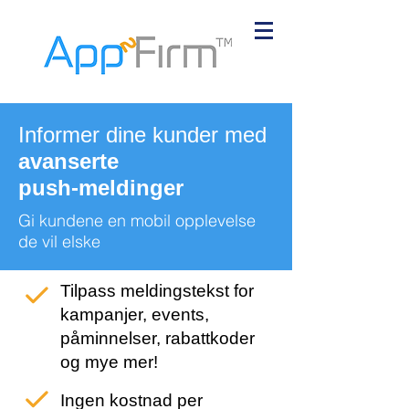
Informer dine kunder med
avanserte
push-meldinger
Gi kundene en mobil opplevelse
de vil elske
Tilpass meldingstekst for
kampanjer, events,
påminnelser, rabattkoder
og mye mer!
Ingen kostnad per