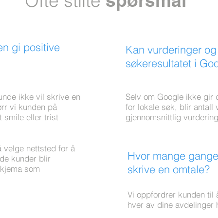
Ofte stilte
spørsmål
 gi positive
Kan vurderinger og 
søkeresultatet i Go
unde ikke vil skrive en
Selv om Google ikke gir d
ørr vi kunden på
for lokale søk, blir antal
smile eller trist
gjennomsnittlig vurdering
å velge nettsted for å
Hvor mange gange
de kunder blir
skrive en omtale?
sskjema som
Vi oppfordrer kunden til 
hver av dine avdelinger h