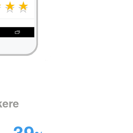
kere
39