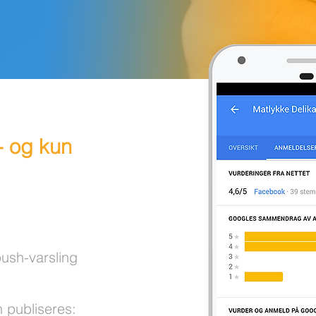
- og kun
push-varsling
 publiseres: