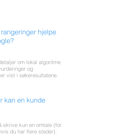
rangeringer hjelpe
ogle?
etaljer om lokal algoritme
l vurderinger og
er vist i søkeresultatene.
r kan en kunde
å skrive kun en omtale (for
vis du har flere steder).