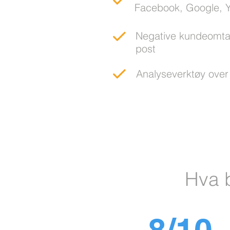
Facebook,
Google, Y
Negative kundeomtale
post
Analyseverktøy ove
Hva 
8/10