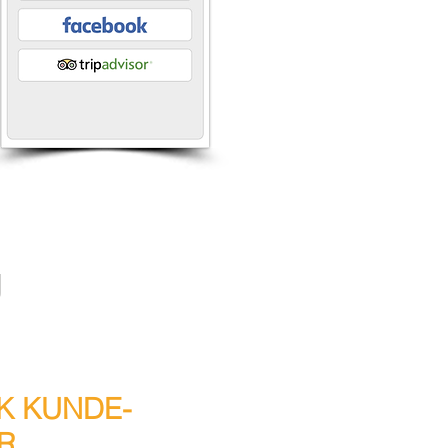
g
K KUNDE-
R