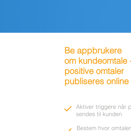
Be appbrukere
om kundeomtale
positive omtaler
publiseres online
Aktiver triggere når 
sendes til kunden
Bestem hvor omtalen