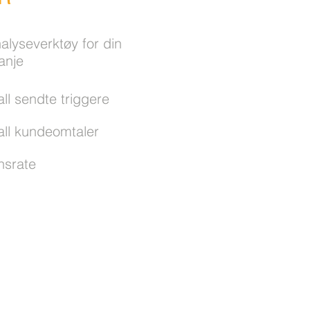
lyseverktøy for din
anje
all sendte triggere
ll
kundeomtaler
nsrate