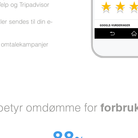
elp og Tripadvisor
r sendes til din e-
r omtalekampanjer
betyr omdømme for
forbru
88