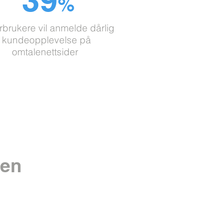
%
orbrukere vil anmelde
dårlig
kundeopplevelse på
omtalenettsider
jen