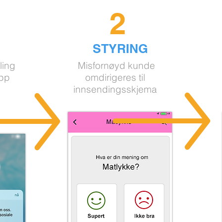
2
STYRING
ling
Misfornøyd kunde
app
omdirigeres til
innsendingsskjema