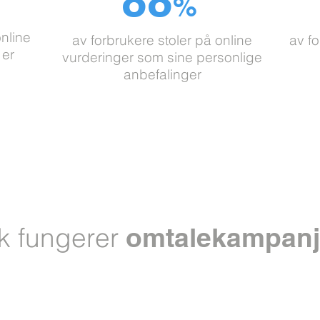
%
nline
av forbrukere stoler på online
av f
 er
vurderinger som sine personlige
anbefalinger
ik fungerer
omtalekampan