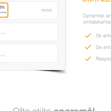
Dynamisk ana
omtalekamp
Se ant
Se anta
Respo